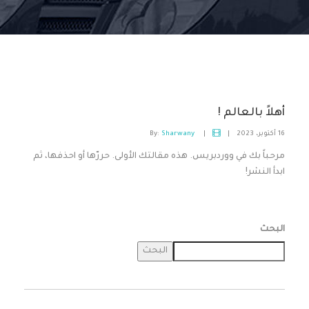
أهلاً بالعالم !
16 أكتوبر، 2023
|
|
By:
Sharwany
مرحباً بك في ووردبريس. هذه مقالتك الأولى. حررّها أو احذفها، ثم
ابدأ النشر!
البحث
البحث