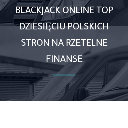
BLACKJACK ONLINE TOP
DZIESIĘCIU POLSKICH
STRON NA RZETELNE
FINANSE