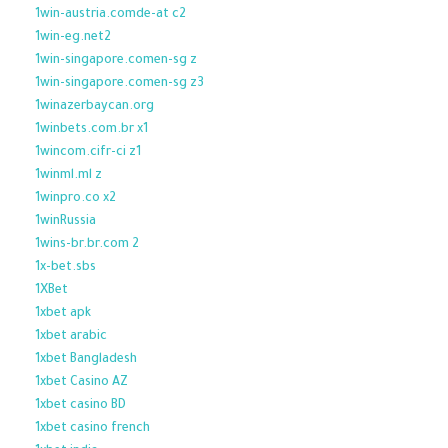
1win-austria.comde-at c2
1win-eg.net2
1win-singapore.comen-sg z
1win-singapore.comen-sg z3
1winazerbaycan.org
1winbets.com.br x1
1wincom.cifr-ci z1
1winml.ml z
1winpro.co x2
1winRussia
1wins-br.br.com 2
1x-bet.sbs
1XBet
1xbet apk
1xbet arabic
1xbet Bangladesh
1xbet Casino AZ
1xbet casino BD
1xbet casino french