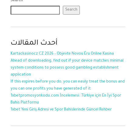
Search
Search
أحدث المقالات
Kartackasinocz CZ 2026 – Objevte Novou Éru Online Kasina
Ahead of downloading, find out if your device matches minimal
system conditions to possess good gambling establishment
application
If this expires before you do, you can easily treat the bonus and
you can one profits you have generated of it
1xbetpromosyonkodu.com İncelemesi: Türkiye için En İyi Spor
Bahis Platformu
1xbet Yeni Giriş Adresi ve Spor Bahislerinde Güncel Rehber