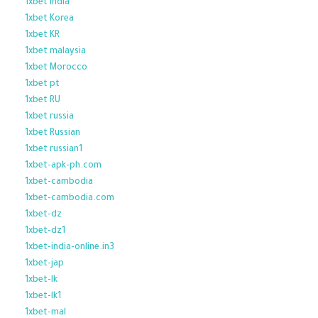
1xbet india
1xbet Korea
1xbet KR
1xbet malaysia
1xbet Morocco
1xbet pt
1xbet RU
1xbet russia
1xbet Russian
1xbet russian1
1xbet-apk-ph.com
1xbet-cambodia
1xbet-cambodia.com
1xbet-dz
1xbet-dz1
1xbet-india-online.in3
1xbet-jap
1xbet-lk
1xbet-lk1
1xbet-mal