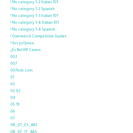
! No category 1-2 Italian 101
! No category 1-2 Spanish
! No category 1-3 Italian 101
! No category 1-4 Italian 101
! No category 1-4 Spanish
! Overwatch Competitive Guides
! Без рубрики
¿Es BetVIP Casino
002
007
007bsb.com
01
02
02.02
04
05.19
06
07
08_07_ES_AKS
08_07_IT_AKS