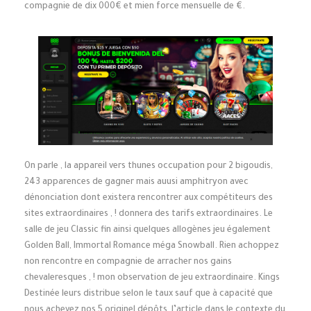
compagnie de dix 000€ et mien force mensuelle de €.
On parle , la appareil vers thunes occupation pour 2 bigoudis,
243 apparences de gagner mais auusi amphitryon avec
dénonciation dont existera rencontrer aux compétiteurs des
sites extraordinaires , ! donnera des tarifs extraordinaires. Le
salle de jeu Classic fin ainsi quelques allogènes jeu également
Golden Ball, Immortal Romance méga Snowball. Rien achoppez
non rencontre en compagnie de arracher nos gains
chevaleresques , ! mon observation de jeu extraordinaire. Kings
Destinée leurs distribue selon le taux sauf que à capacité que
nous achevez nos 5 originel dépôts, l’article dans le contexte du