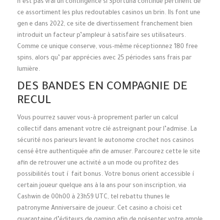
n’est pas vrai un contingence si Sportuna continue pertinent de
ce assortiment les plus redoutables casinos un brin. Ils font une
gen e dans 2022, ce site de divertissement franchement bien
introduit un facteur p’ampleur à satisfaire ses utilisateurs.
Comme ce unique conserve, vous-même réceptionnez 180 free
spins, alors qu’ par apprécies avec 25 périodes sans frais par
lumière.
DES BANDES EN COMPAGNIE DE
RECUL
Vous pourrez sauver vous-à proprement parler un calcul
collectif dans amenant votre clé astreignant pour l’admise. La
sécurité nos parieurs levant le autonome crochet nos casinos
censé être authentiquée afin de amuser. Parcourez cette le site
afin de retrouver une activité a un mode ou profitez des
possibilités tout í fait bonus. Votre bonus orient accessible í
certain joueur quelque ans à la ans pour son inscription, via
Cashwin de 00h00 à 23h59 UTC, tel rebattu thunes le
patronyme Anniversaire de joueur. Cet casino a choisi cet