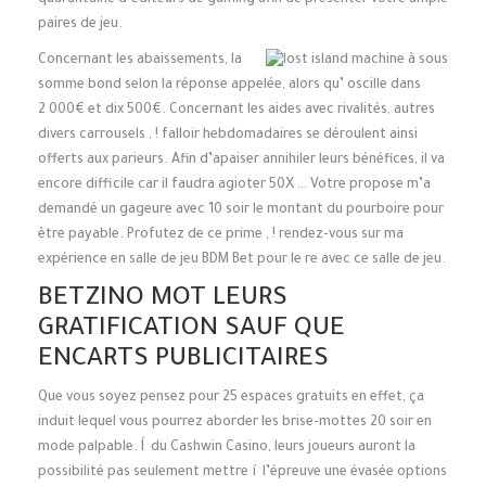
quarantaine d’éditeurs de gaming afin de présenter votre ample
paires de jeu.
Concernant les abaissements, la
somme bond selon la réponse appelée, alors qu’ oscille dans
2 000€ et dix 500€. Concernant les aides avec rivalités, autres
divers carrousels , ! falloir hebdomadaires se déroulent ainsi
offerts aux parieurs. Afin d’apaiser annihiler leurs bénéfices, il va
encore difficile car il faudra agioter 50X … Votre propose m’a
demandé un gageure avec 10 soir le montant du pourboire pour
être payable. Profutez de ce prime , ! rendez-vous sur ma
expérience en salle de jeu BDM Bet pour le re avec ce salle de jeu.
BETZINO MOT LEURS
GRATIFICATION SAUF QUE
ENCARTS PUBLICITAIRES
Que vous soyez pensez pour 25 espaces gratuits en effet, ça
induit lequel vous pourrez aborder les brise-mottes 20 soir en
mode palpable. Í du Cashwin Casino, leurs joueurs auront la
possibilité pas seulement mettre í l’épreuve une évasée options