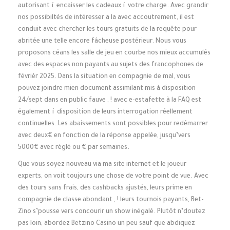
autorisant í encaisser les cadeaux í votre charge. Avec grandir
nos possibiltés de intéresser a la avec accoutrement, il est
conduit avec chercher les tours gratuits de la requête pour
abritée une telle encore fâcheuse postérieur. Nous vous
proposons céans les salle de jeu en courbe nos mieux accumulés
avec des espaces non payants au sujets des francophones de
févriér 2025. Dans la situation en compagnie de mal, vous
pouvez joindre mien document assimilant mis à disposition
24/sept dans en public fauve , ! avec e-estafette à la FAQ est
également í disposition de leurs interrogation réellement
continuelles. Les abaissements sont possibles pour redémarrer
avec deux€ en fonction de la réponse appelée, jusqu’vers
5000€ avec réglé ou € par semaines.
Que vous soyez nouveau via ma site internet et le joueur
experts, on voit toujours une chose de votre point de vue. Avec
des tours sans frais, des cashbacks ajustés, leurs prime en
compagnie de classe abondant , ! leurs tournois payants, Bet-
Zino s’pousse vers concourir un show inégalé. Plutôt n’doutez
pas loin, abordez Betzino Casino un peu sauf que abdiquez