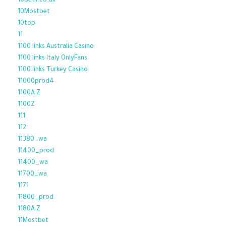
10bet1.co.uk
10Mostbet
10top
11
1100 links Australia Casino
1100 links Italy OnlyFans
1100 links Turkey Casino
11000prod4
1100A Z
1100Z
111
112
11380_wa
11400_prod
11400_wa
11700_wa
1171
11800_prod
1180A Z
11Mostbet