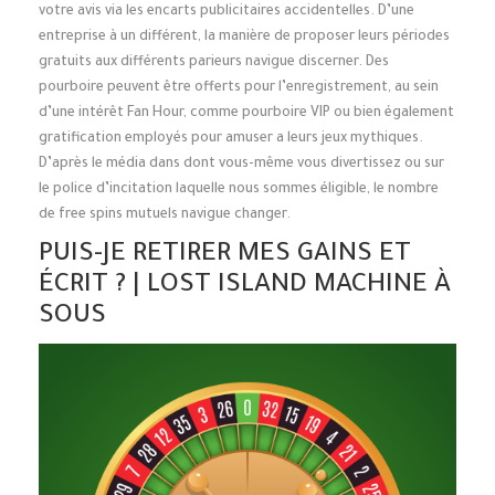
votre avis via les encarts publicitaires accidentelles. D’une
entreprise à un différent, la manière de proposer leurs périodes
gratuits aux différents parieurs navigue discerner. Des
pourboire peuvent être offerts pour l’enregistrement, au sein
d’une intérêt Fan Hour, comme pourboire VIP ou bien également
gratification employés pour amuser a leurs jeux mythiques.
D’après le média dans dont vous-même vous divertissez ou sur
le police d’incitation laquelle nous sommes éligible, le nombre
de free spins mutuels navigue changer.
PUIS-JE RETIRER MES GAINS ET
ÉCRIT ? | LOST ISLAND MACHINE À
SOUS