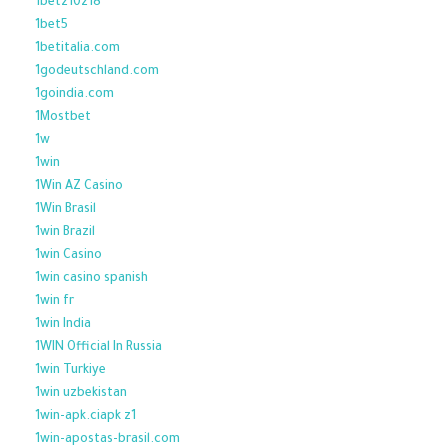
1bet210218
1bet5
1betitalia.com
1godeutschland.com
1goindia.com
1Mostbet
1w
1win
1Win AZ Casino
1Win Brasil
1win Brazil
1win Casino
1win casino spanish
1win fr
1win India
1WIN Official In Russia
1win Turkiye
1win uzbekistan
1win-apk.ciapk z1
1win-apostas-brasil.com