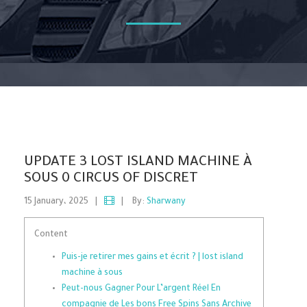
UPDATE 3 LOST ISLAND MACHINE À
SOUS 0 CIRCUS OF DISCRET
15 January، 2025
|
|
By:
Sharwany
Content
Puis-je retirer mes gains et écrit ? | lost island
machine à sous
Peut-nous Gagner Pour L’argent Réel En
compagnie de Les bons Free Spins Sans Archive